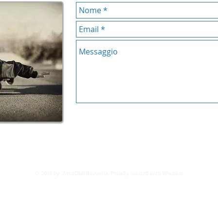
AeroClub Ravenna - Via Dismano, 160 - 48124 Ravenna (RA) tel 0544.405146
segreteria@aeroclubravenna.eu
Cod. Fiscale 80009830391 P.Iva 02332210398
© 2015 by AeroClub Ravenna. Proudly created with
Wix.com