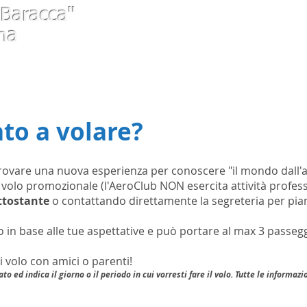
 Baracca"
na
HOME
AeroClub
Arrivare in vol
to a volare?
ovare una nuova esperienza per conoscere "il mondo dall'alt
 volo promozionale (l'AeroClub NON esercita attività profes
ttostante
o contattando direttamente la segreteria per pianif
o in base alle tue aspettative e può portare al max 3 passegg
i volo con amici o parenti!
to ed indica il giorno o il periodo in cui vorresti fare il volo. Tutte le inform