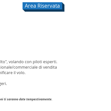
Area Riservata
o
Aeroporto
Sicurezza Volo
o", volando con piloti esperti.
sionale/commerciale di vendita
icare il volo.
eri.
azioni ti saranno date tempestivamente.