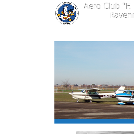
Aero Club
"F.
Raven