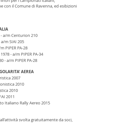
nori per i campionati italiani,
ne con il Comune di Ravenna, ed esibizioni
ALIA
77 - a/m Centurion 210
- a/m SIAI 205
 a/m PIPER PA-28
 1978 - a/m PIPER PA-34
980 - a/m PIPER PA-28
OLARITA' AEREA
uristica 2007
Agonistica 2010
istica 2010
 FAI 2011
ato Italiano Rally Aereo 2015
all'attività svolta gratuitamente da soci,