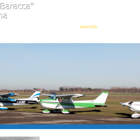
 Baracca"
na
HOME
AeroClub
Arrivare in vol