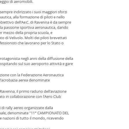
eggio di aeromobili.
sempre indirizzato i suoi maggiori sforzi
autica, alla formazione di piloti e nello
obiettivo dell'Ae.C. di Ravenna è da sempre
ella passione sportiva aeronautica, dando
per mezzo della propria scuola, e
to di Velivolo. Molti dei piloti brevettati
essionisti che lavorano per lo Stato o
otagonista negli anni della diffusione della
ospitando sul suo aeroporto attività e gare
azione con la Federazione Aeronautica
d'acrobazia aerea denominate
i Ravenna, il primo raduno dell'aviazione
zato in collaborazione con l'Aero Club
 di rally aereo organizzate dalla
onale, denominate "11° CAMPIONATO DEL
nazioni di tutto il mondo, ricevendo