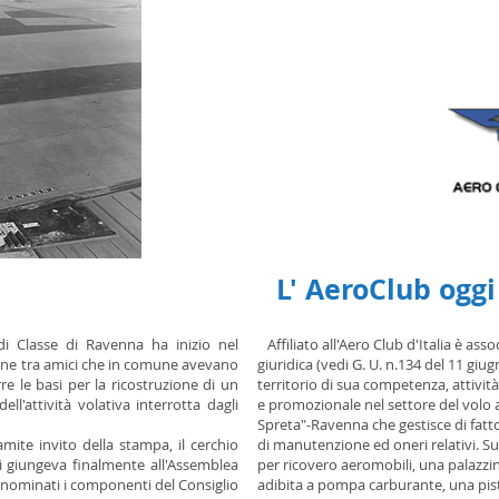
L' AeroClub oggi
i Classe di Ravenna ha inizio nel
Affiliato all'Aero Club d'Italia è ass
one tra amici che in comune avevano
giuridica (vedi G. U. n.134 del 11 giug
re le basi per la ricostruzione di un
territorio di sua competenza, attività 
ll'attività volativa interrotta dagli
e promozionale nel settore del volo a
Spreta"-Ravenna che gestisce di fatto
mite invito della stampa, il cerchio
di manutenzione ed oneri relativi. S
si giungeva finalmente all'Assemblea
per ricovero aeromobili, una palazzin
 nominati i componenti del Consiglio
adibita a pompa carburante, una pista