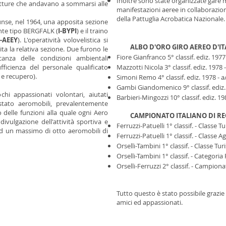
Inoltre sono state organizzate gare mi
rutture che andavano a sommarsi alle
manifestazioni aeree in collaborazio
della Pattuglia Acrobatica Nazionale.
iunse, nel 1964, una apposita sezione
iante tipo BERGFALK (
I-BYPI
) e il traino
I-AEEY
). L'operatività volovelistica si
ALBO D'ORO GIRO AEREO D'IT
ita la relativa sezione. Due furono le
Fiore Gianfranco 5° classif. ediz. 19
canza delle condizioni ambientali
fficienza del personale qualificato
Mazzotti Nicola 3° classif. ediz. 1978 
 e recupero).
Simoni Remo 4° classif. ediz. 1978 -
Gambi Giandomenico 9° classif. ediz.
i appassionati volontari, aiutati
Barbieri-Mingozzi 10° classif. ediz. 1
uistato aeromobili, prevalentemente
 delle funzioni alla quale ogni Aero
CAMPIONATO ITALIANO DI REG
vulgazione dell'attività sportiva e
Ferruzzi-Patuelli 1° classif. - Classe T
o ad un massimo di otto aeromobili di
Ferruzzi-Patuelli 1° classif. - Classe 
Orselli-Tambini 1° classif. - Classe Tur
Orselli-Tambini 1° classif. - Categoria
Orselli-Ferruzzi 2° classif. - Campion
Tutto questo è stato possibile grazie 
amici ed appassionati.