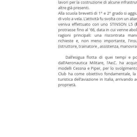
lavori per la costruzione di alcune infrast
altre già presenti.
Alla scuola brevetti di 1° e 2° grado si agg
di volo a vela. L'attività fu svolta con un al
veniva effettuato con uno STINSON L5 (
protrasse fino al '66, data in cui venne abol
ragioni principali: una riscontrata man
richieste e, non meno importante, l'insu
(istruttore, trainatore , assistenza, manovra
Dall'esigua flotta di quei tempi e poch
dall'Aeronautica Militare, l'Ae.C. ha acq
modelli Cessna e Piper, per lo svolgimento
Club ha come obiettivo fondamentale, la di
turistica dell'aviazione in Italia, arrivand
proprietà.