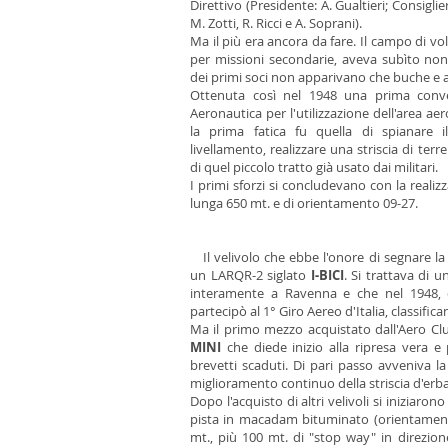
Direttivo (Presidente: A. Gualtieri; Consigli
M. Zotti, R. Ricci e A. Soprani).
Ma il più era ancora da fare. Il campo di vo
per missioni secondarie, aveva subìto no
dei primi soci non apparivano che buche e 
Ottenuta così nel 1948 una prima conve
Aeronautica per l'utilizzazione dell'area ae
la prima fatica fu quella di spianare 
livellamento, realizzare una striscia di ter
di quel piccolo tratto già usato dai militari.
I primi sforzi si concludevano con la reali
lunga 650 mt. e di orientamento 09-27.
Il velivolo che ebbe l'onore di segnare la r
un LARQR-2 siglato
I-BICI
. Si trattava di 
interamente a Ravenna e che nel 1948, 
partecipò al 1° Giro Aereo d'Italia, classific
Ma il primo mezzo acquistato dall'Aero Cl
MINI
che diede inizio alla ripresa vera e 
brevetti scaduti. Di pari passo avveniva l
miglioramento continuo della striscia d'erb
Dopo l'acquisto di altri velivoli si iniziarono
pista in macadam bituminato (orientament
mt., più 100 mt. di "stop way" in direzion