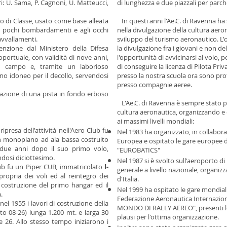
eri: U. Sama, P. Cagnoni, U. Matteucci,
di lunghezza e due piazzali per parch
lo di Classe, usato come base alleata
In questi anni l'Ae.C. di Ravenna ha 
n pochi bombardamenti e agli occhi
nella divulgazione della cultura aeron
avvallamenti.
sviluppo del turismo aeronautico. L'
nzione dal Ministero della Difesa
la divulgazione fra i giovani e non d
roportuale, con validità di nove anni,
l'opportunità di avvicinarsi al volo, 
il campo e, tramite un laborioso
di conseguire la licenza di Pilota Priva
reno idoneo per il decollo, servendosi
presso la nostra scuola ora sono prof
presso compagnie aeree.
zzazione di una pista in fondo erboso
L'Ae.C. di Ravenna è sempre stato pr
cultura aeronautica, organizzando e 
ai massimi livelli mondiali:
ipresa dell'attività nell'Aero Club fu
Nel 1983 ha organizzato, in collabor
un monoplano ad ala bassa costruito
Europea e ospitato le gare europee 
due anni dopo il suo primo volo,
"EUROBATICS"
andosi diciottesimo.
Nel 1987 si è svolto sull'aeroporto d
ub fu un Piper CUB, immatricolato
I-
generale a livello nazionale, organiz
propria dei voli ed al reintegro dei
d'Italia.
a costruzione del primo hangar ed il
Nel 1999 ha ospitato le gare mondiali
a.
Federazione Aeronautica Internazi
 nel 1955 i lavori di costruzione della
MONDO DI RALLY AEREO", presenti le 
o 08-26) lunga 1.200 mt. e larga 30
plausi per l'ottima organizzazione.
e 26. Allo stesso tempo iniziarono i