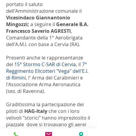
portato il saluto
dell'Amministrazione comunale il
Vicesindaco Giannantonio
Mingozzi;
a seguire il
Generale B.A.
Francesco Saverio AGRESTI
,
Comandante della 1° Aerobrigata
dell'A.M.I. con base a Cervia (RA).
Presenti anche le rappresentanze
del
15° Stormo C-SAR di Cervia
, il
7°
Reggimento Elicotteri "Vega" dell'E.I.
di Rimini
, l' Arma dei Carabinieri e
l'Associazione Arma Aeronautica
(sez. di Ravenna).
Graditissima la partecipazione dei
piloti di
HAG-Italy
che con i loro
velivoli "storici" hanno impreziosito il
piazzale dove si trovavano gli aerei
dell'aeroclub e degli amici che sono