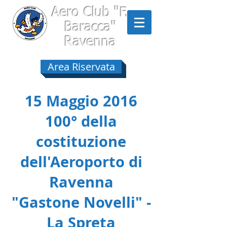
Aero Club
"F.
Baracca"
Ravenna
Area Riservata
15 Maggio 2016
100° della
costituzione
dell'Aeroporto di
Ravenna
"Gastone Novelli" -
La Spreta